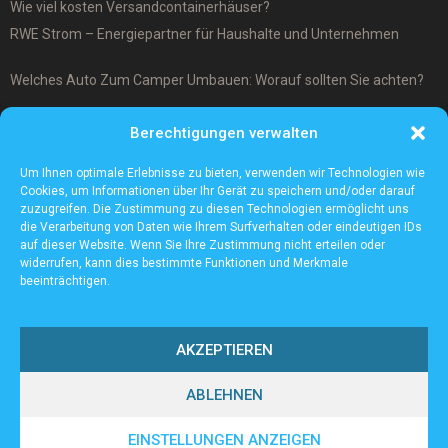
Wie viel kosten Versandcontainerhäuser?
RWE Strom – Energiepartner für Haushalte und Unternehmen
Welches Auto Zum Camper Umbauen: Worauf sollten Sie achten?
Was ist ein Cover-Up Tattoo?
Berechtigungen verwalten
Was macht ein Architekturmodellbauer?
Um Ihnen optimale Erlebnisse zu bieten, verwenden wir Technologien wie
Cookies, um Informationen über Ihr Gerät zu speichern und/oder darauf
zuzugreifen. Die Zustimmung zu diesen Technologien ermöglicht uns
die Verarbeitung von Daten wie Ihrem Surfverhalten oder eindeutigen IDs
auf dieser Website. Wenn Sie Ihre Zustimmung nicht erteilen oder
widerrufen, kann dies bestimmte Funktionen und Merkmale
beeinträchtigen.
AKZEPTIEREN
ABLEHNEN
@2023 - www.Sv-tailfingen.de. All Right Reserved.
EINSTELLUNGEN ANZEIGEN