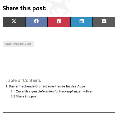
Share this post:
X
F
P
L
E
(
A
I
I
M
T
C
N
N
A
CARPINUS BETULUS
W
E
T
K
I
I
B
E
E
L
T
O
R
D
T
O
E
I
Table of Contents
Das erfrischende Grün ist eine Freude für das Auge
E
K
S
N
Zuverlässigen Lieferanten für Heckenpflanzen wählen
Share this post:
R
T
)