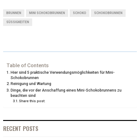
T
C
N
N
A
BRUNNEN
MINI SCHOKOBRUNNEN
SCHOKO
SCHOKOBRUNNEN
W
E
T
K
I
SÜSSIGKEITEN
I
B
E
E
L
T
O
R
D
T
O
E
I
Table of Contents
E
K
S
N
Hier sind 5 praktische Verwendungsmöglichkeiten für Mini-
R
T
Schokobrunnen
Reinigung und Wartung
)
Dinge, die vor der Anschaffung eines Mini-Schokobrunnens zu
beachten sind
Share this post:
RECENT POSTS