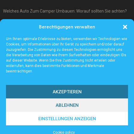
Welches Auto Zum Camper Umbauen: Worauf sollten Sie achten?
Was ist ein Cover-Up Tattoo?
Berechtigungen verwalten
Was macht ein Architekturmodellbauer?
Um Ihnen optimale Erlebnisse zu bieten, verwenden wir Technologien wie
Cookies, um Informationen über Ihr Gerät zu speichern und/oder darauf
zuzugreifen. Die Zustimmung zu diesen Technologien ermöglicht uns
die Verarbeitung von Daten wie Ihrem Surfverhalten oder eindeutigen IDs
auf dieser Website. Wenn Sie Ihre Zustimmung nicht erteilen oder
widerrufen, kann dies bestimmte Funktionen und Merkmale
beeinträchtigen.
AKZEPTIEREN
ABLEHNEN
@2023 - www.Sv-tailfingen.de. All Right Reserved.
EINSTELLUNGEN ANZEIGEN
Home
Cookie policy (EU)
Our authors
Partners
Website index
Cookie policy