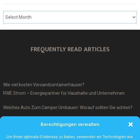
FREQUENTLY READ ARTICLES
Wie viel kosten Versandcontainerhäuser?
RWE Strom – Energiepartner für Haushalte und Unternehmen
Welches Auto Zum Camper Umbauen: Worauf sollten Sie achten?
Was ist ein Cover-Up Tattoo?
Berechtigungen verwalten
Was macht ein Architekturmodellbauer?
Um Ihnen optimale Erlebnisse zu bieten, verwenden wir Technologien wie