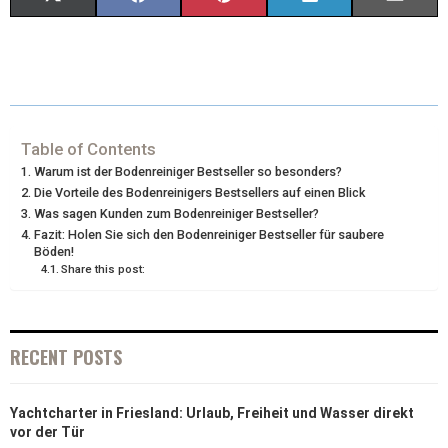
(
A
I
I
M
T
C
N
N
A
W
E
T
K
I
I
B
E
E
L
Table of Contents
Warum ist der Bodenreiniger Bestseller so besonders?
T
O
R
D
Die Vorteile des Bodenreinigers Bestsellers auf einen Blick
Was sagen Kunden zum Bodenreiniger Bestseller?
T
O
E
I
Fazit: Holen Sie sich den Bodenreiniger Bestseller für saubere
E
K
S
N
Böden!
Share this post:
R
T
)
RECENT POSTS
Yachtcharter in Friesland: Urlaub, Freiheit und Wasser direkt
vor der Tür