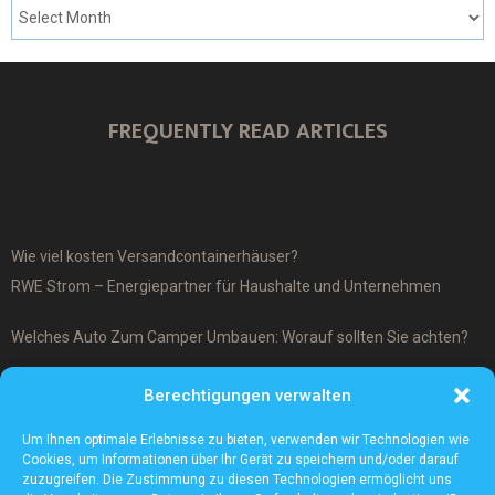
FREQUENTLY READ ARTICLES
Wie viel kosten Versandcontainerhäuser?
RWE Strom – Energiepartner für Haushalte und Unternehmen
Welches Auto Zum Camper Umbauen: Worauf sollten Sie achten?
Was ist ein Cover-Up Tattoo?
Berechtigungen verwalten
Was macht ein Architekturmodellbauer?
Um Ihnen optimale Erlebnisse zu bieten, verwenden wir Technologien wie
Cookies, um Informationen über Ihr Gerät zu speichern und/oder darauf
zuzugreifen. Die Zustimmung zu diesen Technologien ermöglicht uns