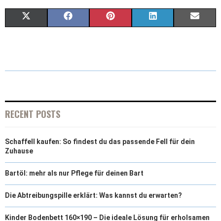
X
F
P
L
E
(
A
I
I
M
T
C
N
N
A
W
E
T
K
I
I
B
E
E
L
T
O
R
D
RECENT POSTS
T
O
E
I
Schaffell kaufen: So findest du das passende Fell für dein
E
K
S
N
Zuhause
R
T
Bartöl: mehr als nur Pflege für deinen Bart
)
Die Abtreibungspille erklärt: Was kannst du erwarten?
Kinder Bodenbett 160×190 – Die ideale Lösung für erholsamen