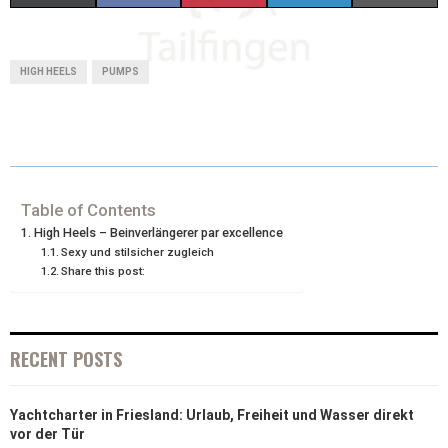
(
A
I
I
M
T
C
N
N
A
HIGH HEELS
PUMPS
W
E
T
K
I
I
B
E
E
L
T
O
R
D
T
O
E
I
Table of Contents
High Heels – Beinverlängerer par excellence
E
K
S
N
Sexy und stilsicher zugleich
Share this post:
R
T
)
RECENT POSTS
Yachtcharter in Friesland: Urlaub, Freiheit und Wasser direkt
vor der Tür