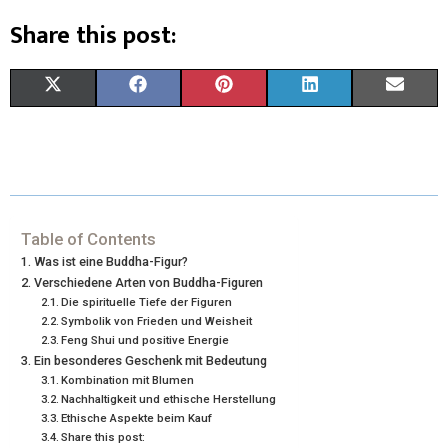
Share this post:
X
F
P
L
E
(
A
I
I
M
T
C
N
N
A
W
E
T
K
I
I
B
E
E
L
Table of Contents
Was ist eine Buddha-Figur?
T
O
R
D
Verschiedene Arten von Buddha-Figuren
Die spirituelle Tiefe der Figuren
T
O
E
I
Symbolik von Frieden und Weisheit
E
K
S
N
Feng Shui und positive Energie
Ein besonderes Geschenk mit Bedeutung
R
T
Kombination mit Blumen
Nachhaltigkeit und ethische Herstellung
)
Ethische Aspekte beim Kauf
Share this post: