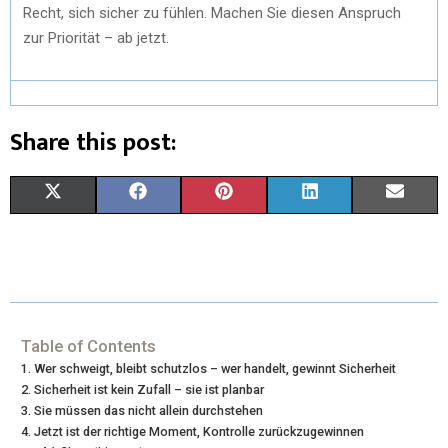
Recht, sich sicher zu fühlen. Machen Sie diesen Anspruch
zur Priorität – ab jetzt.
Share this post:
X
F
P
L
E
(
A
I
I
M
T
C
N
N
A
W
E
T
K
I
I
B
E
E
L
Table of Contents
Wer schweigt, bleibt schutzlos – wer handelt, gewinnt Sicherheit
T
O
R
D
Sicherheit ist kein Zufall – sie ist planbar
Sie müssen das nicht allein durchstehen
T
O
E
I
Jetzt ist der richtige Moment, Kontrolle zurückzugewinnen
E
K
S
N