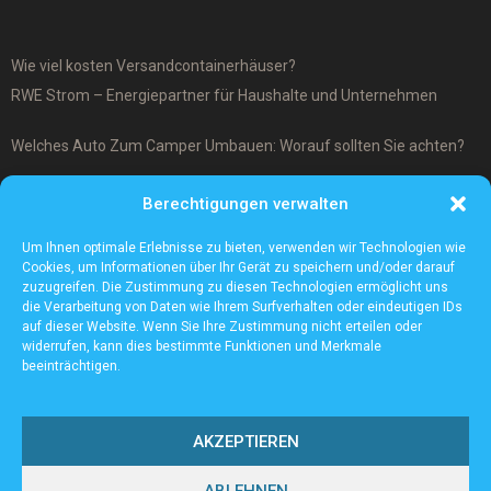
Wie viel kosten Versandcontainerhäuser?
RWE Strom – Energiepartner für Haushalte und Unternehmen
Welches Auto Zum Camper Umbauen: Worauf sollten Sie achten?
Was ist ein Cover-Up Tattoo?
Berechtigungen verwalten
Was macht ein Architekturmodellbauer?
Um Ihnen optimale Erlebnisse zu bieten, verwenden wir Technologien wie
Cookies, um Informationen über Ihr Gerät zu speichern und/oder darauf
zuzugreifen. Die Zustimmung zu diesen Technologien ermöglicht uns
die Verarbeitung von Daten wie Ihrem Surfverhalten oder eindeutigen IDs
auf dieser Website. Wenn Sie Ihre Zustimmung nicht erteilen oder
widerrufen, kann dies bestimmte Funktionen und Merkmale
beeinträchtigen.
AKZEPTIEREN
ABLEHNEN