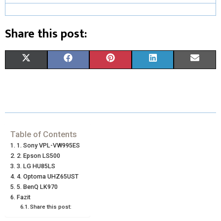
Share this post:
X
F
P
L
E
(
A
I
I
M
T
C
N
N
A
W
E
T
K
I
I
B
E
E
L
Table of Contents
1. Sony VPL-VW995ES
T
O
R
D
2. Epson LS500
3. LG HU85LS
T
O
E
I
4. Optoma UHZ65UST
E
K
S
N
5. BenQ LK970
Fazit
R
T
Share this post:
)