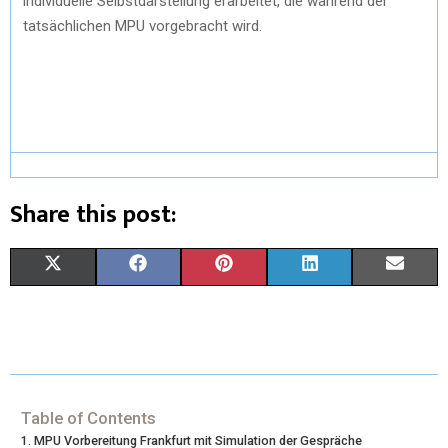
individuelle Selbstdarstellung erarbeitet, die während der
tatsächlichen MPU vorgebracht wird.
Share this post:
X
F
P
L
E
(
A
I
I
M
T
C
N
N
A
W
E
T
K
I
I
B
E
E
L
Table of Contents
MPU Vorbereitung Frankfurt mit Simulation der Gespräche
T
O
R
D