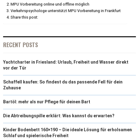
MPU Vorbereitung online und offline möglich
Verkehrspsychologe unterstützt MPU Vorbereitung in Frankfurt
T
O
E
I
Share this post:
E
K
S
N
R
T
RECENT POSTS
)
Yachtcharter in Friesland: Urlaub, Freiheit und Wasser direkt
vor der Tür
Schaffell kaufen: So findest du das passende Fell für dein
Zuhause
Bartöl: mehr als nur Pflege für deinen Bart
Die Abtreibungspille erklärt: Was kannst du erwarten?
Kinder Bodenbett 160×190 – Die ideale Lösung für erholsamen
Schlaf und spielerische Freiheit