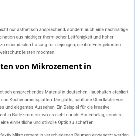
nicht nur ästhetisch ansprechend, sondern auch eine nachhaltige
ination aus niedriger thermischer Leitfähigkeit und hoher
einer idealen Lösung für diejenigen, die ihre Energiekosten
weltschutz leisten möchten.
en von Mikrozement in
hetisch ansprechendes Material in deutschen Haushalten etabliert.
und Küchenarbeitsplatten. Die glatte, nahtlose Oberfläche von
 und elegantes Aussehen. Ein Beispiel für die kreative
nt in Badezimmern, wo es nicht nur als Bodenbelag, sondern
ine einheitliche und stilvolle Optik zu schaffen.
effektiv Mikrozement in verschiedenen Räumen eingesetzt werden