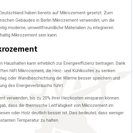
n Deutschland haben bereits auf Mikrozement gesetzt. Zum
torischen Gebäudes in Berlin Mikrozement verwendet, um die
eitig moderne, umweltfreundliche Materialien zu integrieren.
hhaltig Mikrozement sein kann.
ikrozement
Haushalten kann erheblich zur Energieeffizienz beitragen. Dank
ten hilft Mikrozement, die Heiz- und Kühlkosten zu senken.
elag oder Wandbeschichtung die Wärme besser speichern und
rung des Energieverbrauchs führt.
ent verwenden, bis zu 20% ihrer Heizkosten einsparen können.
rgab, dass die thermische Leitfähigkeit von Mikrozement im
iesen oder Holz deutlich besser ist. Dies bedeutet, dass weniger
nstanten Temperatur zu halten.