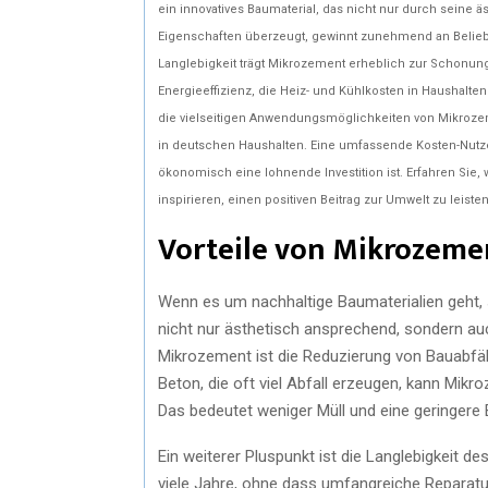
ein innovatives Baumaterial, das nicht nur durch seine 
Eigenschaften überzeugt, gewinnt zunehmend an Belieb
Langlebigkeit trägt Mikrozement erheblich zur Schonun
Energieeffizienz, die Heiz- und Kühlkosten in Haushalt
die vielseitigen Anwendungsmöglichkeiten von Mikrozem
in deutschen Haushalten. Eine umfassende Kosten-Nutz
ökonomisch eine lohnende Investition ist. Erfahren Sie, 
inspirieren, einen positiven Beitrag zur Umwelt zu leisten
Vorteile von Mikrozeme
Wenn es um nachhaltige Baumaterialien geht, s
nicht nur ästhetisch ansprechend, sondern auc
Mikrozement ist die Reduzierung von Bauabfäll
Beton, die oft viel Abfall erzeugen, kann Mik
Das bedeutet weniger Müll und eine geringere 
Ein weiterer Pluspunkt ist die Langlebigkeit d
viele Jahre, ohne dass umfangreiche Reparatur