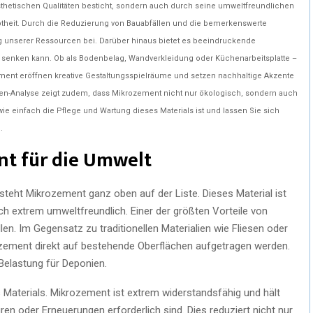
ästhetischen Qualitäten besticht, sondern auch durch seine umweltfreundlichen
theit. Durch die Reduzierung von Bauabfällen und die bemerkenswerte
g unserer Ressourcen bei. Darüber hinaus bietet es beeindruckende
en senken kann. Ob als Bodenbelag, Wandverkleidung oder Küchenarbeitsplatte –
ent eröffnen kreative Gestaltungsspielräume und setzen nachhaltige Akzente
en-Analyse zeigt zudem, dass Mikrozement nicht nur ökologisch, sondern auch
wie einfach die Pflege und Wartung dieses Materials ist und lassen Sie sich
.
nt für die Umwelt
teht Mikrozement ganz oben auf der Liste. Dieses Material ist
h extrem umweltfreundlich. Einer der größten Vorteile von
en. Im Gegensatz zu traditionellen Materialien wie Fliesen oder
rozement direkt auf bestehende Oberflächen aufgetragen werden.
Belastung für Deponien.
es Materials. Mikrozement ist extrem widerstandsfähig und hält
en oder Erneuerungen erforderlich sind. Dies reduziert nicht nur