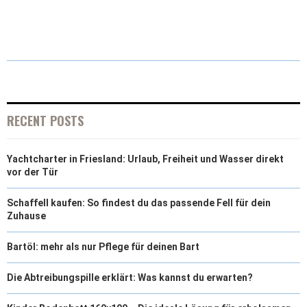
(
A
I
I
M
T
C
N
N
A
W
E
T
K
I
I
B
E
E
L
T
O
R
D
RECENT POSTS
T
O
E
I
Yachtcharter in Friesland: Urlaub, Freiheit und Wasser direkt
E
K
S
N
vor der Tür
R
T
Schaffell kaufen: So findest du das passende Fell für dein
)
Zuhause
Bartöl: mehr als nur Pflege für deinen Bart
Die Abtreibungspille erklärt: Was kannst du erwarten?