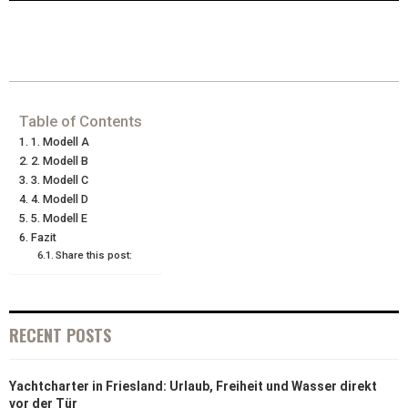
(
A
I
I
M
T
C
N
N
A
W
E
T
K
I
I
B
E
E
L
Table of Contents
1. Modell A
T
O
R
D
2. Modell B
3. Modell C
T
O
E
I
4. Modell D
E
K
S
N
5. Modell E
Fazit
R
T
Share this post:
)
RECENT POSTS
Yachtcharter in Friesland: Urlaub, Freiheit und Wasser direkt
vor der Tür