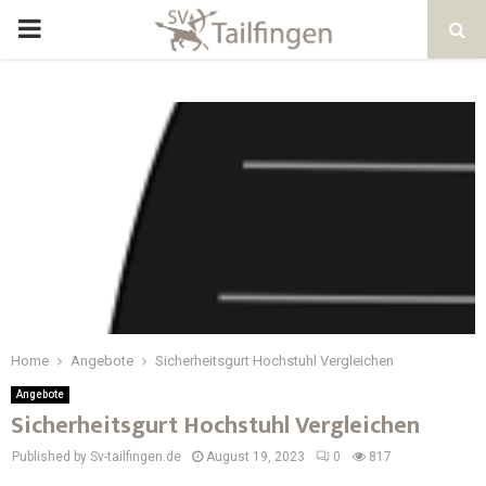
Home
Angebote
Sicherheitsgurt Hochstuhl Vergleichen
Angebote
Sicherheitsgurt Hochstuhl Vergleichen
Published by Sv-tailfingen.de
August 19, 2023
0
817