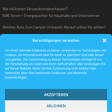
Wie viel kosten Versandcontainerhäuser?
RWE Strom – Energiepartner für Haushalte und Unternehmen
Welches Auto Zum Camper Umbauen: Worauf sollten Sie achten?
Was ist ein Cover-Up Tattoo?
Berechtigungen verwalten
Was macht ein Architekturmodellbauer?
Um Ihnen optimale Erlebnisse zu bieten, verwenden wir Technologien wie
Cookies, um Informationen über Ihr Gerät zu speichern und/oder darauf
zuzugreifen. Die Zustimmung zu diesen Technologien ermöglicht uns
die Verarbeitung von Daten wie Ihrem Surfverhalten oder eindeutigen IDs
auf dieser Website. Wenn Sie Ihre Zustimmung nicht erteilen oder
widerrufen, kann dies bestimmte Funktionen und Merkmale
beeinträchtigen.
AKZEPTIEREN
ABLEHNEN