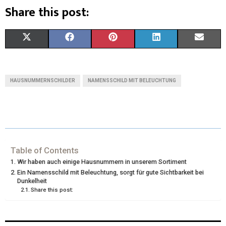
Share this post:
X
F
P
L
E
(
A
I
I
M
T
C
N
N
A
HAUSNUMMERNSCHILDER
NAMENSSCHILD MIT BELEUCHTUNG
W
E
T
K
I
I
B
E
E
L
T
O
R
D
T
O
E
I
Table of Contents
Wir haben auch einige Hausnummern in unserem Sortiment
E
K
S
N
Ein Namensschild mit Beleuchtung, sorgt für gute Sichtbarkeit bei
Dunkelheit
R
T
Share this post:
)