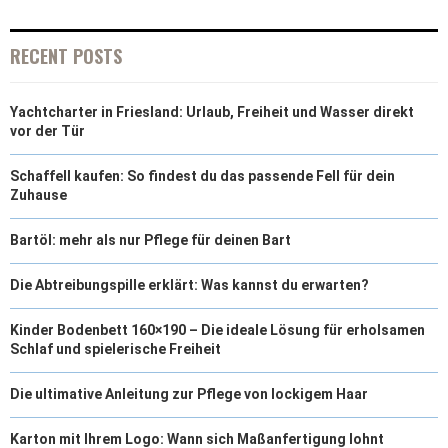
I
B
E
E
L
T
O
R
D
RECENT POSTS
T
O
E
I
Yachtcharter in Friesland: Urlaub, Freiheit und Wasser direkt
E
K
S
N
vor der Tür
R
T
Schaffell kaufen: So findest du das passende Fell für dein
)
Zuhause
Bartöl: mehr als nur Pflege für deinen Bart
Die Abtreibungspille erklärt: Was kannst du erwarten?
Kinder Bodenbett 160×190 – Die ideale Lösung für erholsamen
Schlaf und spielerische Freiheit
Die ultimative Anleitung zur Pflege von lockigem Haar
Karton mit Ihrem Logo: Wann sich Maßanfertigung lohnt