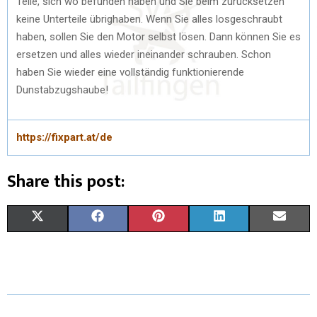
Teile, sich wo befunden haben und Sie beim zurücksetzen
keine Unterteile übrighaben. Wenn Sie alles losgeschraubt
haben, sollen Sie den Motor selbst lösen. Dann können Sie es
ersetzen und alles wieder ineinander schrauben. Schon
haben Sie wieder eine vollständig funktionierende
Dunstabzugshaube!
https://fixpart.at/de
Share this post:
X
F
P
L
E
(
A
I
I
M
T
C
N
N
A
W
E
T
K
I