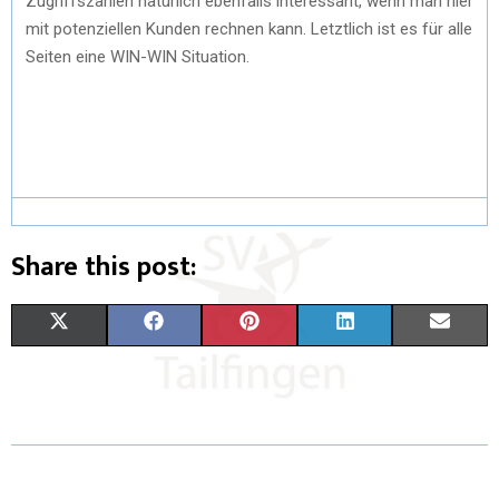
Zugriffszahlen natürlich ebenfalls interessant, wenn man hier
mit potenziellen Kunden rechnen kann. Letztlich ist es für alle
Seiten eine WIN-WIN Situation.
Share this post:
X
F
P
L
E
(
A
I
I
M
T
C
N
N
A
W
E
T
K
I
I
B
E
E
L