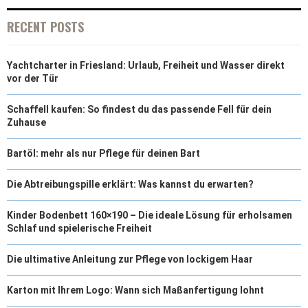
T
O
R
D
RECENT POSTS
T
O
E
I
Yachtcharter in Friesland: Urlaub, Freiheit und Wasser direkt
E
K
S
N
vor der Tür
R
T
Schaffell kaufen: So findest du das passende Fell für dein
)
Zuhause
Bartöl: mehr als nur Pflege für deinen Bart
Die Abtreibungspille erklärt: Was kannst du erwarten?
Kinder Bodenbett 160×190 – Die ideale Lösung für erholsamen
Schlaf und spielerische Freiheit
Die ultimative Anleitung zur Pflege von lockigem Haar
Karton mit Ihrem Logo: Wann sich Maßanfertigung lohnt