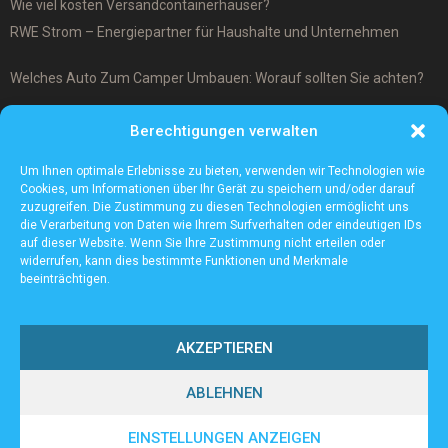
Wie viel kosten Versandcontainerhäuser?
RWE Strom – Energiepartner für Haushalte und Unternehmen
Welches Auto Zum Camper Umbauen: Worauf sollten Sie achten?
Was ist ein Cover-Up Tattoo?
Berechtigungen verwalten
Was macht ein Architekturmodellbauer?
Um Ihnen optimale Erlebnisse zu bieten, verwenden wir Technologien wie
Cookies, um Informationen über Ihr Gerät zu speichern und/oder darauf
zuzugreifen. Die Zustimmung zu diesen Technologien ermöglicht uns
die Verarbeitung von Daten wie Ihrem Surfverhalten oder eindeutigen IDs
auf dieser Website. Wenn Sie Ihre Zustimmung nicht erteilen oder
widerrufen, kann dies bestimmte Funktionen und Merkmale
beeinträchtigen.
AKZEPTIEREN
ABLEHNEN
@2023 - www.Sv-tailfingen.de. All Right Reserved.
EINSTELLUNGEN ANZEIGEN