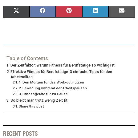
X
F
P
L
E
(
A
I
I
M
T
C
N
N
A
W
E
T
K
I
I
B
E
E
L
Table of Contents
Der Zeitfaktor: warum Fitness für Berufstätige so wichtig ist
T
O
R
D
Effektive Fitness für Berufstätige: 3 einfache Tipps für den
Arbeitsalltag
T
O
E
I
1. Den Morgen für das Work-out nutzen
2. Bewegung während der Arbeitspausen
E
K
S
N
3. Fitnessgeräte für zu Hause
So bleibt man trotz wenig Zeit fit
R
T
Share this post:
)
RECENT POSTS