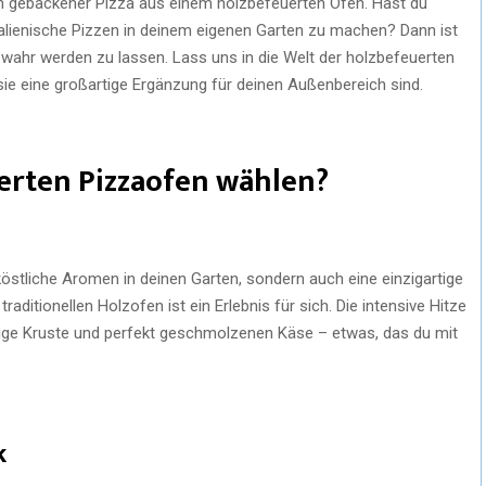
sch gebackener Pizza aus einem holzbefeuerten Ofen. Hast du
alienische Pizzen in deinem eigenen Garten zu machen? Dann ist
 wahr werden zu lassen. Lass uns in die Welt der holzbefeuerten
e eine großartige Ergänzung für deinen Außenbereich sind.
rten Pizzaofen wählen?
köstliche Aromen in deinen Garten, sondern auch eine einzigartige
ditionellen Holzofen ist ein Erlebnis für sich. Die intensive Hitze
ige Kruste und perfekt geschmolzenen Käse – etwas, das du mit
k