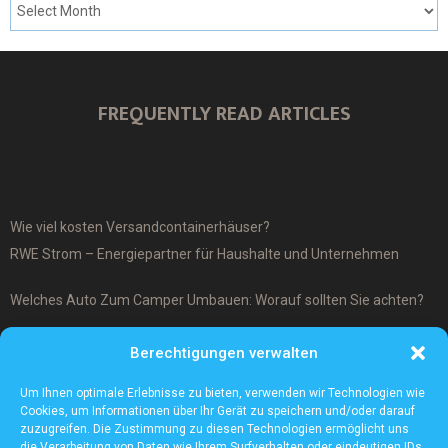
FREQUENTLY READ ARTICLES
Wie viel kosten Versandcontainerhäuser?
RWE Strom – Energiepartner für Haushalte und Unternehmen
Welches Auto Zum Camper Umbauen: Worauf sollten Sie achten?
Was ist ein Cover-Up Tattoo?
Berechtigungen verwalten
Was macht ein Architekturmodellbauer?
Um Ihnen optimale Erlebnisse zu bieten, verwenden wir Technologien wie
Cookies, um Informationen über Ihr Gerät zu speichern und/oder darauf
zuzugreifen. Die Zustimmung zu diesen Technologien ermöglicht uns
die Verarbeitung von Daten wie Ihrem Surfverhalten oder eindeutigen IDs