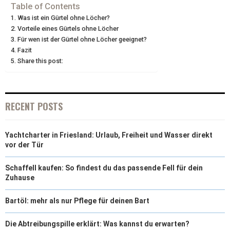
I
B
E
E
L
Table of Contents
Was ist ein Gürtel ohne Löcher?
T
O
R
D
Vorteile eines Gürtels ohne Löcher
Für wen ist der Gürtel ohne Löcher geeignet?
T
O
E
I
Fazit
E
K
S
N
Share this post:
R
T
)
RECENT POSTS
Yachtcharter in Friesland: Urlaub, Freiheit und Wasser direkt
vor der Tür
Schaffell kaufen: So findest du das passende Fell für dein
Zuhause
Bartöl: mehr als nur Pflege für deinen Bart
Die Abtreibungspille erklärt: Was kannst du erwarten?