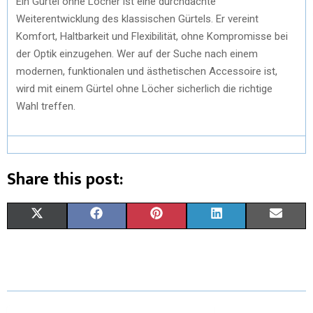
Ein Gürtel ohne Löcher ist eine durchdachte
Weiterentwicklung des klassischen Gürtels. Er vereint
Komfort, Haltbarkeit und Flexibilität, ohne Kompromisse bei
der Optik einzugehen. Wer auf der Suche nach einem
modernen, funktionalen und ästhetischen Accessoire ist,
wird mit einem Gürtel ohne Löcher sicherlich die richtige
Wahl treffen.
Share this post:
X
F
P
L
E
(
A
I
I
M
T
C
N
N
A
W
E
T
K
I