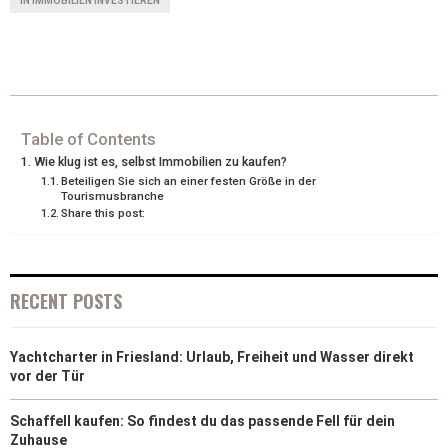
IN IMMOBILIEN INVESTIEREN
W
E
T
K
I
I
B
E
E
L
T
O
R
D
T
O
E
I
Table of Contents
Wie klug ist es, selbst Immobilien zu kaufen?
E
K
S
N
Beteiligen Sie sich an einer festen Größe in der
Tourismusbranche
R
T
Share this post:
)
RECENT POSTS
Yachtcharter in Friesland: Urlaub, Freiheit und Wasser direkt
vor der Tür
Schaffell kaufen: So findest du das passende Fell für dein
Zuhause