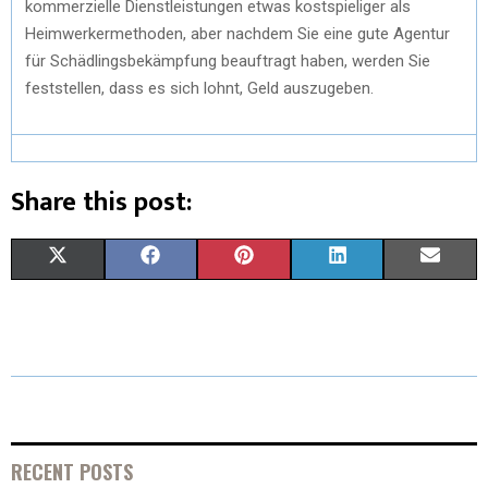
kommerzielle Dienstleistungen etwas kostspieliger als
Heimwerkermethoden, aber nachdem Sie eine gute Agentur
für Schädlingsbekämpfung beauftragt haben, werden Sie
feststellen, dass es sich lohnt, Geld auszugeben.
Share this post:
X
F
P
L
E
(
A
I
I
M
T
C
N
N
A
W
E
T
K
I
I
B
E
E
L
T
O
R
D
RECENT POSTS