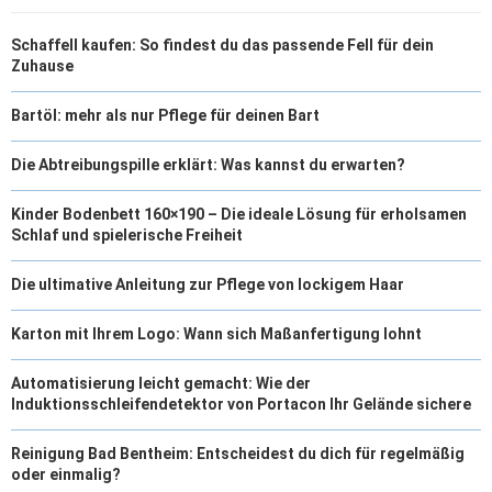
T
O
E
I
Schaffell kaufen: So findest du das passende Fell für dein
E
K
S
N
Zuhause
R
T
Bartöl: mehr als nur Pflege für deinen Bart
)
Die Abtreibungspille erklärt: Was kannst du erwarten?
Kinder Bodenbett 160×190 – Die ideale Lösung für erholsamen
Schlaf und spielerische Freiheit
Die ultimative Anleitung zur Pflege von lockigem Haar
Karton mit Ihrem Logo: Wann sich Maßanfertigung lohnt
Automatisierung leicht gemacht: Wie der
Induktionsschleifendetektor von Portacon Ihr Gelände sichere
Reinigung Bad Bentheim: Entscheidest du dich für regelmäßig
oder einmalig?