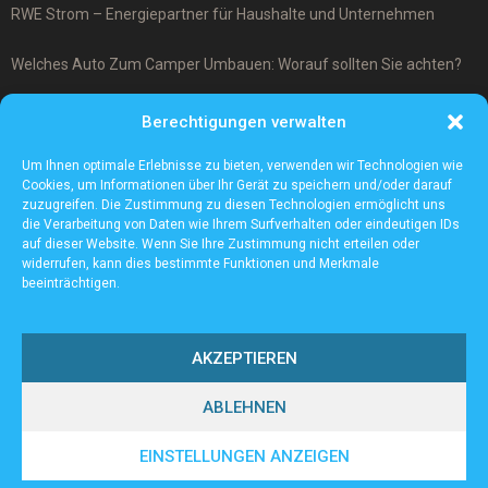
RWE Strom – Energiepartner für Haushalte und Unternehmen
Welches Auto Zum Camper Umbauen: Worauf sollten Sie achten?
Was ist ein Cover-Up Tattoo?
Berechtigungen verwalten
Was macht ein Architekturmodellbauer?
Um Ihnen optimale Erlebnisse zu bieten, verwenden wir Technologien wie
Cookies, um Informationen über Ihr Gerät zu speichern und/oder darauf
zuzugreifen. Die Zustimmung zu diesen Technologien ermöglicht uns
die Verarbeitung von Daten wie Ihrem Surfverhalten oder eindeutigen IDs
auf dieser Website. Wenn Sie Ihre Zustimmung nicht erteilen oder
widerrufen, kann dies bestimmte Funktionen und Merkmale
beeinträchtigen.
AKZEPTIEREN
ABLEHNEN
@2023 - www.Sv-tailfingen.de. All Right Reserved.
EINSTELLUNGEN ANZEIGEN