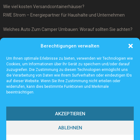
Wie viel kosten Versandcontainerhäuser?
RWE Strom – Energiepartner für Haushalte und Unternehmen
Welches Auto Zum Camper Umbauen: Worauf sollten Sie achten?
Was ist ein Cover-Up Tattoo?
Berechtigungen verwalten
Was macht ein Architekturmodellbauer?
Um Ihnen optimale Erlebnisse zu bieten, verwenden wir Technologien wie
Cookies, um Informationen über Ihr Gerät zu speichern und/oder darauf
zuzugreifen. Die Zustimmung zu diesen Technologien ermöglicht uns
die Verarbeitung von Daten wie Ihrem Surfverhalten oder eindeutigen IDs
auf dieser Website. Wenn Sie Ihre Zustimmung nicht erteilen oder
widerrufen, kann dies bestimmte Funktionen und Merkmale
beeinträchtigen.
AKZEPTIEREN
ABLEHNEN
@2023 - www.Sv-tailfingen.de. All Right Reserved.