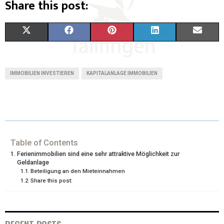
Share this post:
X
F
P
L
E
(
A
I
I
M
T
C
N
N
A
IMMOBILIEN INVESTIEREN
KAPITALANLAGE IMMOBILIEN
W
E
T
K
I
I
B
E
E
L
T
O
R
D
T
O
E
I
Table of Contents
Ferienimmobilien sind eine sehr attraktive Möglichkeit zur
E
K
S
N
Geldanlage
Beteiligung an den Mieteinnahmen
R
T
Share this post:
)