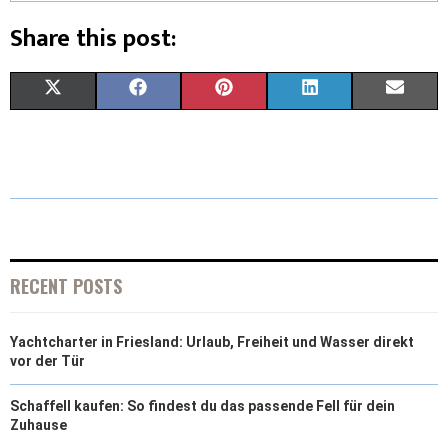
Share this post:
X
F
P
L
E
(
A
I
I
M
T
C
N
N
A
W
E
T
K
I
I
B
E
E
L
T
O
R
D
RECENT POSTS
T
O
E
I
Yachtcharter in Friesland: Urlaub, Freiheit und Wasser direkt
E
K
S
N
vor der Tür
R
T
Schaffell kaufen: So findest du das passende Fell für dein
)
Zuhause