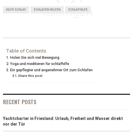
T
C
N
N
A
HILFE SCHLAF
SCHLAFEN HELFEN
SCHLAFHILFE
W
E
T
K
I
I
B
E
E
L
T
O
R
D
T
O
E
I
Table of Contents
Holen Sie sich viel Bewegung
E
K
S
N
Yoga und meditieren für schlafhilfe
Ein gepflegter und angenehmer Ort zum Schlafen
R
T
Share this post:
)
RECENT POSTS
Yachtcharter in Friesland: Urlaub, Freiheit und Wasser direkt
vor der Tür