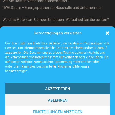
Wie viel kosten Versandcontainerhäuser?
RWE Strom – Energiepartner für Haushalte und Unternehmen
Welches Auto Zum Camper Umbauen: Worauf sollten Sie achten?
Was ist ein Cover-Up Tattoo?
Berechtigungen verwalten
Was macht ein Architekturmodellbauer?
Um Ihnen optimale Erlebnisse zu bieten, verwenden wir Technologien wie
Cookies, um Informationen über Ihr Gerät zu speichern und/oder darauf
zuzugreifen. Die Zustimmung zu diesen Technologien ermöglicht uns
die Verarbeitung von Daten wie Ihrem Surfverhalten oder eindeutigen IDs
auf dieser Website. Wenn Sie Ihre Zustimmung nicht erteilen oder
widerrufen, kann dies bestimmte Funktionen und Merkmale
beeinträchtigen.
AKZEPTIEREN
ABLEHNEN
@2023 - www.Sv-tailfingen.de. All Right Reserved.
EINSTELLUNGEN ANZEIGEN