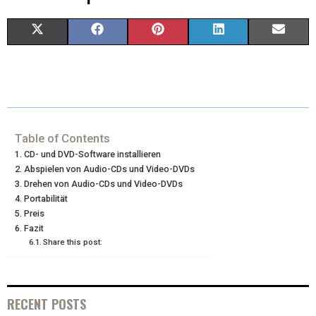
X
F
P
L
E
(
A
I
I
M
T
C
N
N
A
W
E
T
K
I
I
B
E
E
L
Table of Contents
CD- und DVD-Software installieren
T
O
R
D
Abspielen von Audio-CDs und Video-DVDs
Drehen von Audio-CDs und Video-DVDs
T
O
E
I
Portabilität
E
K
S
N
Preis
Fazit
R
T
Share this post:
)
RECENT POSTS