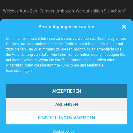
Welches Auto Zum Camper Umbauen: Worauf sollten Sie achten?
Was ist ein Cover-Up Tattoo?
Berechtigungen verwalten
Was macht ein Architekturmodellbauer?
Um Ihnen optimale Erlebnisse zu bieten, verwenden wir Technologien wie
Cookies, um Informationen über Ihr Gerät zu speichern und/oder darauf
zuzugreifen. Die Zustimmung zu diesen Technologien ermöglicht uns
die Verarbeitung von Daten wie Ihrem Surfverhalten oder eindeutigen IDs
auf dieser Website. Wenn Sie Ihre Zustimmung nicht erteilen oder
widerrufen, kann dies bestimmte Funktionen und Merkmale
beeinträchtigen.
AKZEPTIEREN
ABLEHNEN
@2023 - www.Sv-tailfingen.de. All Right Reserved.
EINSTELLUNGEN ANZEIGEN
Home
Cookie policy (EU)
Our authors
Partners
Website index
Cookie policy