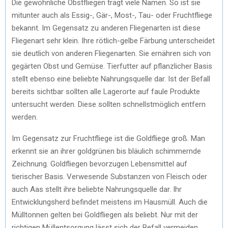
Die gewöhnliche Obstfliegen trägt viele Namen. So ist sie
mitunter auch als Essig-, Gär-, Most-, Tau- oder Fruchtfliege
bekannt. Im Gegensatz zu anderen Fliegenarten ist diese
Fliegenart sehr klein. Ihre rötlich-gelbe Färbung unterscheidet
sie deutlich von anderen Fliegenarten. Sie ernähren sich von
gegärten Obst und Gemüse. Tierfutter auf pflanzlicher Basis
stellt ebenso eine beliebte Nahrungsquelle dar. Ist der Befall
bereits sichtbar sollten alle Lagerorte auf faule Produkte
untersucht werden. Diese sollten schnellstmöglich entfern
werden.
Im Gegensatz zur Fruchtfliege ist die Goldfliege groß. Man
erkennt sie an ihrer goldgrünen bis bläulich schimmernde
Zeichnung. Goldfliegen bevorzugen Lebensmittel auf
tierischer Basis. Verwesende Substanzen von Fleisch oder
auch Aas stellt ihre beliebte Nahrungsquelle dar. Ihr
Entwicklungsherd befindet meistens im Hausmüll. Auch die
Mülltonnen gelten bei Goldfliegen als beliebt. Nur mit der
richtigen Müllentsorgung lässt sich der Befall vermeiden.