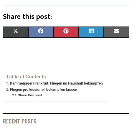
Share this post:
X
F
P
L
E
(
A
I
I
M
T
C
N
N
A
W
E
T
K
I
I
B
E
E
L
Table of Contents
Kammerjäger Frankfurt: Fliegen im Haushalt bekämpfen
T
O
R
D
Fliegen professionell bekämpfen lassen
Share this post:
T
O
E
I
E
K
S
N
R
T
RECENT POSTS
)