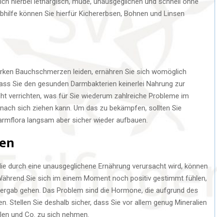
sich hierbei lethargisch, müde, unausgeglichen und schnell ohne
 Abhilfe können Sie hierfür Kichererbsen, Bohnen und Linsen
rken Bauchschmerzen leiden, ernähren Sie sich womöglich
ass Sie den gesunden Darmbakterien keinerlei Nahrung zur
icht verrichten, was für Sie wiederum zahlreiche Probleme im
ach sich ziehen kann. Um das zu bekämpfen, sollten Sie
rmflora langsam aber sicher wieder aufbauen.
en
die durch eine unausgeglichene Ernährung verursacht wird, können
ährend Sie sich im einem Moment noch positiv gestimmt fühlen,
ergab gehen. Das Problem sind die Hormone, die aufgrund des
. Stellen Sie deshalb sicher, dass Sie vor allem genug Mineralien
len und Co. zu sich nehmen.