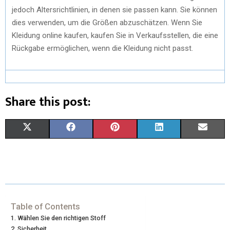
jedoch Altersrichtlinien, in denen sie passen kann. Sie können
dies verwenden, um die Größen abzuschätzen. Wenn Sie
Kleidung online kaufen, kaufen Sie in Verkaufsstellen, die eine
Rückgabe ermöglichen, wenn die Kleidung nicht passt.
Share this post:
X
F
P
L
E
(
A
I
I
M
T
C
N
N
A
W
E
T
K
I
I
B
E
E
L
Table of Contents
Wählen Sie den richtigen Stoff
T
O
R
D
Sicherheit