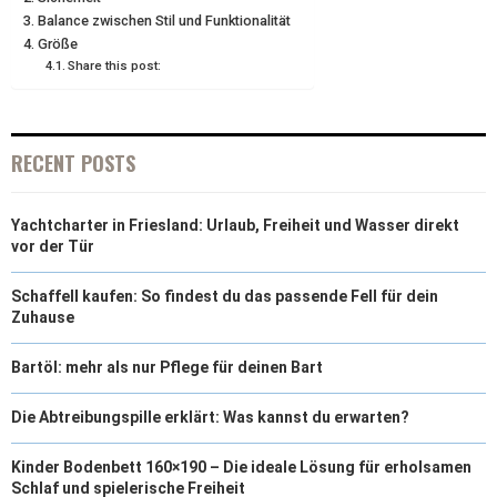
Balance zwischen Stil und Funktionalität
T
O
E
I
Größe
E
K
S
N
Share this post:
R
T
)
RECENT POSTS
Yachtcharter in Friesland: Urlaub, Freiheit und Wasser direkt
vor der Tür
Schaffell kaufen: So findest du das passende Fell für dein
Zuhause
Bartöl: mehr als nur Pflege für deinen Bart
Die Abtreibungspille erklärt: Was kannst du erwarten?
Kinder Bodenbett 160×190 – Die ideale Lösung für erholsamen
Schlaf und spielerische Freiheit